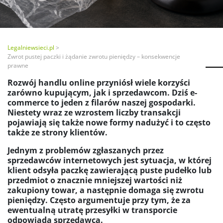
Legalniewsieci.pl
Zwrot pustej paczki i żądanie zwrotu pieniędzy – konsekwencje
prawne
Rozwój handlu online przyniósł wiele korzyści
zarówno kupującym, jak i sprzedawcom. Dziś e-
commerce to jeden z filarów naszej gospodarki.
Niestety wraz ze wzrostem liczby transakcji
pojawiają się także nowe formy nadużyć i to często
także ze strony klientów.
Jednym z problemów zgłaszanych przez
sprzedawców internetowych jest sytuacja, w której
klient odsyła paczkę zawierającą puste pudełko lub
przedmiot o znacznie mniejszej wartości niż
zakupiony towar, a następnie domaga się zwrotu
pieniędzy. Często argumentuje przy tym, że za
ewentualną utratę przesyłki w transporcie
odpowiada sprzedawca.