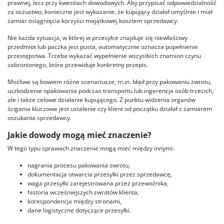
prawnej, lecz przy kwestiach dowodowych. Aby przypisać odpowiedzialność
za oszustwo, konieczne jest wykazanie, że kupujący działał umyślnie i miał
zamiar osiągnięcia korzyści majątkowej kosztem sprzedawcy.
Nie każda sytuacja, w której w przesyłce znajduje się niewłaściwy
przedmiot lub paczka jest pusta, automatycznie oznacza popełnienie
przestępstwa. Trzeba wykazać wypełnienie wszystkich znamion czynu
zabronionego, które przewiduje konkretny przepis.
Możliwe są bowiem różne scenariusze, m.in. błąd przy pakowaniu zwrotu,
uszkodzenie opakowania podczas transportu lub ingerencja osób trzecich,
ale i także celowe działanie kupującego. Z punktu widzenia organów
ścigania kluczowe jest ustalenie czy klient od początku działał z zamiarem
oszukania sprzedawcy.
Jakie dowody mogą mieć znaczenie?
W tego typu sprawach znaczenie mogą mieć między innymi:
nagrania procesu pakowania zwrotu,
dokumentacja otwarcia przesyłki przez sprzedawcę,
waga przesyłki zarejestrowana przez przewoźnika,
historia wcześniejszych zwrotów klienta,
korespondencja między stronami,
dane logistyczne dotyczące przesyłki.