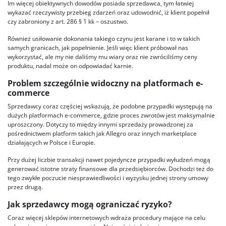
Im więcej obiektywnych dowodów posiada sprzedawca, tym łatwiej
wykazać rzeczywisty przebieg zdarzeń oraz udowodnić, iż klient popełnił
czy zabroniony z art. 286 § 1 kk – oszustwo.
Również usiłowanie dokonania takiego czynu jest karane i to w takich
samych granicach, jak popełnienie. Jeśli więc klient próbował nas
wykorzystać, ale my nie daliśmy mu wiary oraz nie zwróciliśmy ceny
produktu, nadal może on odpowiadać karnie.
Problem szczególnie widoczny na platformach e-
commerce
Sprzedawcy coraz częściej wskazują, że podobne przypadki występują na
dużych platformach e-commerce, gdzie proces zwrotów jest maksymalnie
uproszczony. Dotyczy to między innymi sprzedaży prowadzonej za
pośrednictwem platform takich jak Allegro oraz innych marketplace
działających w Polsce i Europie.
Przy dużej liczbie transakcji nawet pojedyncze przypadki wyłudzeń mogą
generować istotne straty finansowe dla przedsiębiorców. Dochodzi też do
tego zwykłe poczucie niesprawiedliwości i wyzysku jednej strony umowy
przez drugą.
Jak sprzedawcy mogą ograniczać ryzyko?
Coraz więcej sklepów internetowych wdraża procedury mające na celu