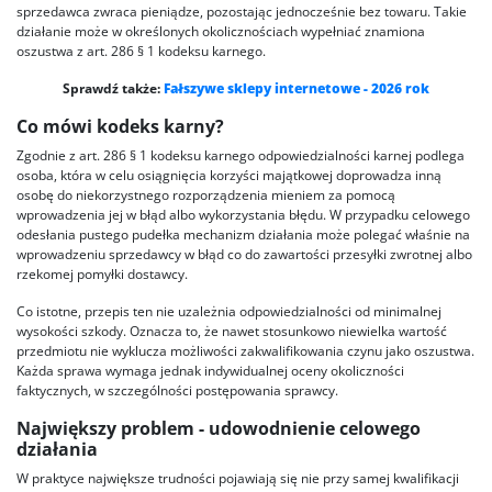
sprzedawca zwraca pieniądze, pozostając jednocześnie bez towaru. Takie
działanie może w określonych okolicznościach wypełniać znamiona
oszustwa z art. 286 § 1 kodeksu karnego.
Sprawdź także:
Fałszywe sklepy internetowe - 2026 rok
Co mówi kodeks karny?
Zgodnie z art. 286 § 1 kodeksu karnego odpowiedzialności karnej podlega
osoba, która w celu osiągnięcia korzyści majątkowej doprowadza inną
osobę do niekorzystnego rozporządzenia mieniem za pomocą
wprowadzenia jej w błąd albo wykorzystania błędu. W przypadku celowego
odesłania pustego pudełka mechanizm działania może polegać właśnie na
wprowadzeniu sprzedawcy w błąd co do zawartości przesyłki zwrotnej albo
rzekomej pomyłki dostawcy.
Co istotne, przepis ten nie uzależnia odpowiedzialności od minimalnej
wysokości szkody. Oznacza to, że nawet stosunkowo niewielka wartość
przedmiotu nie wyklucza możliwości zakwalifikowania czynu jako oszustwa.
Każda sprawa wymaga jednak indywidualnej oceny okoliczności
faktycznych, w szczególności postępowania sprawcy.
Największy problem - udowodnienie celowego
działania
W praktyce największe trudności pojawiają się nie przy samej kwalifikacji