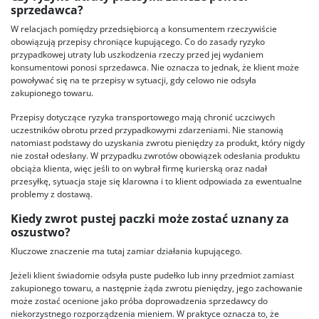
sprzedawca?
W relacjach pomiędzy przedsiębiorcą a konsumentem rzeczywiście
obowiązują przepisy chroniące kupującego. Co do zasady ryzyko
przypadkowej utraty lub uszkodzenia rzeczy przed jej wydaniem
konsumentowi ponosi sprzedawca. Nie oznacza to jednak, że klient może
powoływać się na te przepisy w sytuacji, gdy celowo nie odsyła
zakupionego towaru.
Przepisy dotyczące ryzyka transportowego mają chronić uczciwych
uczestników obrotu przed przypadkowymi zdarzeniami. Nie stanowią
natomiast podstawy do uzyskania zwrotu pieniędzy za produkt, który nigdy
nie został odesłany. W przypadku zwrotów obowiązek odesłania produktu
obciąża klienta, więc jeśli to on wybrał firmę kurierską oraz nadał
przesyłkę, sytuacja staje się klarowna i to klient odpowiada za ewentualne
problemy z dostawą.
Kiedy zwrot pustej paczki może zostać uznany za
oszustwo?
Kluczowe znaczenie ma tutaj zamiar działania kupującego.
Jeżeli klient świadomie odsyła puste pudełko lub inny przedmiot zamiast
zakupionego towaru, a następnie żąda zwrotu pieniędzy, jego zachowanie
może zostać ocenione jako próba doprowadzenia sprzedawcy do
niekorzystnego rozporządzenia mieniem. W praktyce oznacza to, że