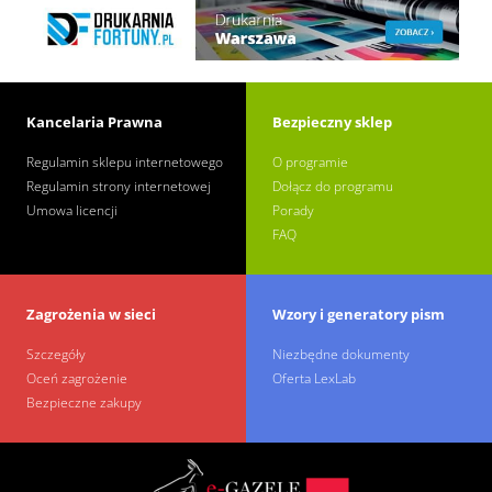
Kancelaria Prawna
Bezpieczny sklep
Regulamin sklepu internetowego
O programie
Regulamin strony internetowej
Dołącz do programu
Umowa licencji
Porady
FAQ
Zagrożenia w sieci
Wzory i generatory pism
Szczegóły
Niezbędne dokumenty
Oceń zagrożenie
Oferta LexLab
Bezpieczne zakupy