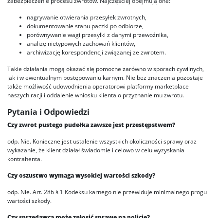
zabezpieczenie procesu zwrotów. Najczęściej obejmują one:
nagrywanie otwierania przesyłek zwrotnych,
dokumentowanie stanu paczki po odbiorze,
porównywanie wagi przesyłki z danymi przewoźnika,
analizę nietypowych zachowań klientów,
archiwizację korespondencji związanej ze zwrotem.
Takie działania mogą okazać się pomocne zarówno w sporach cywilnych,
jak i w ewentualnym postępowaniu karnym. Nie bez znaczenia pozostaje
także możliwość udowodnienia operatorowi platformy marketplace
naszych racji i oddalenie wniosku klienta o przyznanie mu zwrotu.
Pytania i Odpowiedzi
Czy zwrot pustego pudełka zawsze jest przestępstwem?
odp. Nie. Konieczne jest ustalenie wszystkich okoliczności sprawy oraz
wykazanie, że klient działał świadomie i celowo w celu wyzyskania
kontrahenta.
Czy oszustwo wymaga wysokiej wartości szkody?
odp. Nie. Art. 286 § 1 Kodeksu karnego nie przewiduje minimalnego progu
wartości szkody.
Czy sprzedawca może zgłosić sprawę na policję?