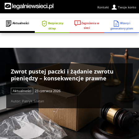
Kontakt
Twoje konto
Zagrożenia w
Aktualności
Bezpieczny
Wzory i
sieci
sklep
generatory pism
Zwrot pustej paczki i żądanie zwrotu
pieniędzy – konsekwencje prawne
Aktualności
23 czerwca 2026
Autor: Patryk Szatan