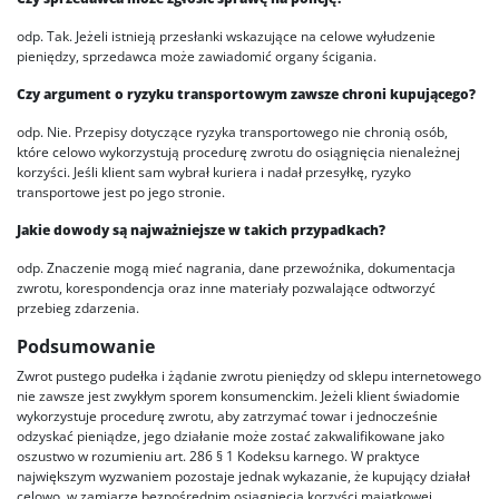
odp. Tak. Jeżeli istnieją przesłanki wskazujące na celowe wyłudzenie
pieniędzy, sprzedawca może zawiadomić organy ścigania.
Czy argument o ryzyku transportowym zawsze chroni kupującego?
odp. Nie. Przepisy dotyczące ryzyka transportowego nie chronią osób,
które celowo wykorzystują procedurę zwrotu do osiągnięcia nienależnej
korzyści. Jeśli klient sam wybrał kuriera i nadał przesyłkę, ryzyko
transportowe jest po jego stronie.
Jakie dowody są najważniejsze w takich przypadkach?
odp. Znaczenie mogą mieć nagrania, dane przewoźnika, dokumentacja
zwrotu, korespondencja oraz inne materiały pozwalające odtworzyć
przebieg zdarzenia.
Podsumowanie
Zwrot pustego pudełka i żądanie zwrotu pieniędzy od sklepu internetowego
nie zawsze jest zwykłym sporem konsumenckim. Jeżeli klient świadomie
wykorzystuje procedurę zwrotu, aby zatrzymać towar i jednocześnie
odzyskać pieniądze, jego działanie może zostać zakwalifikowane jako
oszustwo w rozumieniu art. 286 § 1 Kodeksu karnego. W praktyce
największym wyzwaniem pozostaje jednak wykazanie, że kupujący działał
celowo, w zamiarze bezpośrednim osiągnięcia korzyści majątkowej