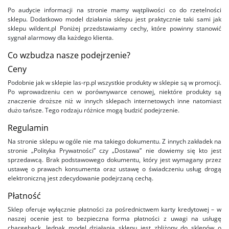
Po audycie informacji na stronie mamy wątpliwości co do rzetelności
sklepu. Dodatkowo model działania sklepu jest praktycznie taki sami jak
sklepu wildent.pl Poniżej przedstawiamy cechy, które powinny stanowić
sygnał alarmowy dla każdego klienta.
Co wzbudza nasze podejrzenie?
Ceny
Podobnie jak w sklepie las-rp.pl wszystkie produkty w sklepie są w promocji.
Po wprowadzeniu cen w porównywarce cenowej, niektóre produkty są
znaczenie droższe niż w innych sklepach internetowych inne natomiast
dużo tańsze. Tego rodzaju różnice mogą budzić podejrzenie.
Regulamin
Na stronie sklepu w ogóle nie ma takiego dokumentu. Z innych zakładek na
stronie „Polityka Prywatności” czy „Dostawa” nie dowiemy się kto jest
sprzedawcą. Brak podstawowego dokumentu, który jest wymagany przez
ustawę o prawach konsumenta oraz ustawę o świadczeniu usług drogą
elektroniczną jest zdecydowanie podejrzaną cechą.
Płatność
Sklep oferuje wyłącznie płatności za pośrednictwem karty kredytowej – w
naszej ocenie jest to bezpieczna forma płatności z uwagi na usługę
chargeback. Jednak model działania sklepu jest zbliżony do sklepów o