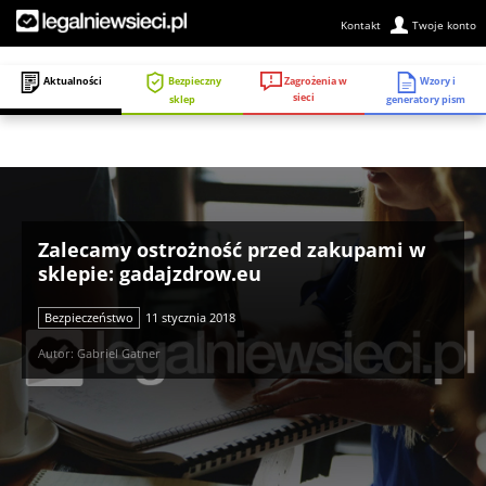
Kontakt
Twoje konto
Zagrożenia w
Aktualności
Bezpieczny
Wzory i
sieci
sklep
generatory pism
Zalecamy ostrożność przed zakupami w
sklepie: gadajzdrow.eu
Bezpieczeństwo
11 stycznia 2018
Autor: Gabriel Gatner