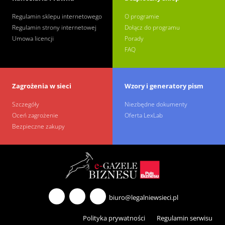
Regulamin sklepu internetowego
O programie
Regulamin strony internetowej
Dołącz do programu
Umowa licencji
Porady
FAQ
Zagrożenia w sieci
Wzory i generatory pism
Szczegóły
Niezbędne dokumenty
Oceń zagrożenie
Oferta LexLab
Bezpieczne zakupy
biuro@legalniewsieci.pl
Polityka prywatności
Regulamin serwisu