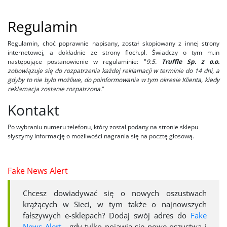
Regulamin
Regulamin, choć poprawnie napisany, został skopiowany z innej strony
internetowej, a dokładnie ze strony floch.pl. Świadczy o tym m.in
następujące postanowienie w regulaminie: "
9.5.
Truffle Sp. z o.o.
zobowiązuje się do rozpatrzenia każdej reklamacji w terminie do 14 dni, a
gdyby to nie było możliwe, do poinformowania w tym okresie Klienta, kiedy
reklamacja zostanie rozpatrzona.
"
Kontakt
Po wybraniu numeru telefonu, który został podany na stronie sklepu
słyszymy informację o możliwości nagrania się na pocztę głosową.
Fake News Alert
Chcesz dowiadywać się o nowych oszustwach
krążących w Sieci, w tym także o najnowszych
fałszywych e-sklepach? Dodaj swój adres do
Fake
News Alert
- gdy tylko pojawią się nowe oszustwa i