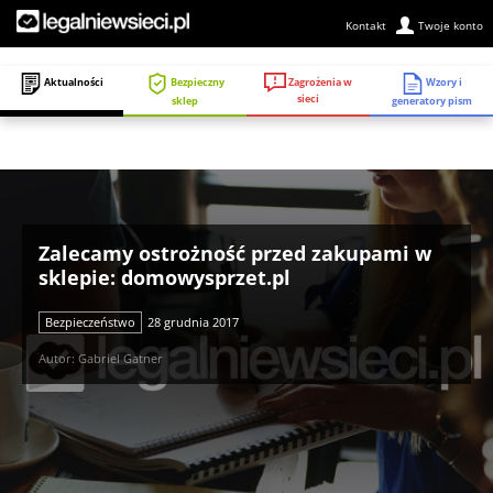
Kontakt
Twoje konto
Zagrożenia w
Aktualności
Bezpieczny
Wzory i
sieci
sklep
generatory pism
Zalecamy ostrożność przed zakupami w
sklepie: domowysprzet.pl
Bezpieczeństwo
28 grudnia 2017
Autor: Gabriel Gatner