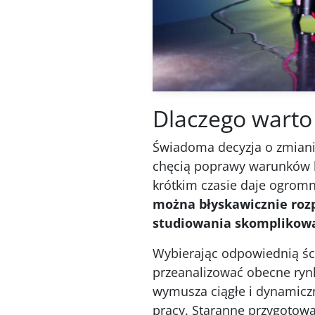
Dlaczego warto
Świadoma decyzja o zmiani
chęcią poprawy warunków b
krótkim czasie daje ogrom
można błyskawicznie rozp
studiowania skomplikowan
Wybierając odpowiednią ści
przeanalizować obecne rynk
wymusza ciągłe i dynamicz
pracy. Staranne przygotow