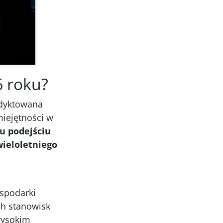
6 roku?
odyktowana
iejętności w
u podejściu
wieloletniego
ospodarki
ch stanowisk
wysokim