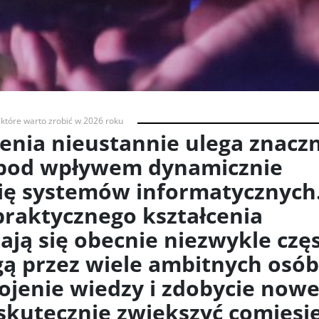
, które warto zrobić w 2026 roku
enia nieustannie ulega znac
pod wpływem dynamicznie
się systemów informatycznych
praktycznego kształcenia
ją się obecnie niezwykle czę
ą przez wiele ambitnych osób
ojenie wiedzy i zdobycie now
skutecznie zwiększyć comiesi