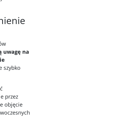
nienie
tów
ną uwagę na
ie
e szybko
ać
e przez
e objęcie
nowoczesnych