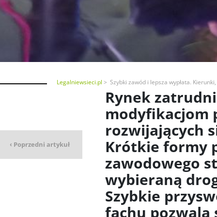
Legalniewsieci.pl
Szybki zawód i lepsza wypłata. Kierunki
Rynek zatrudni
modyfikacjom 
Jak obstawiać
rozwijających 
mecze piłkarskie
zgodnie z prawem w
Krótkie formy 
‹ Poprzedni artykuł
Polsce?
zawodowego sta
wybieraną drog
Szybkie przysw
fachu pozwala 