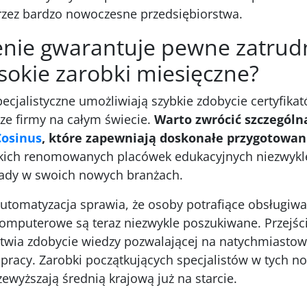
ez bardzo nowoczesne przedsiębiorstwa.
cenie gwarantuje pewne zatrud
sokie zarobki miesięczne?
ecjalistyczne umożliwiają szybkie zdobycie certyfika
ze firmy na całym świecie.
Warto zwrócić szczegól
Cosinus
, które zapewniają doskonałe przygotowan
kich renomowanych placówek edukacyjnych niezwykl
sady w swoich nowych branżach.
utomatyzacja sprawia, że osoby potrafiące obsługiw
puterowe są teraz niezwykle poszukiwane. Przejści
atwia zdobycie wiedzy pozwalającej na natychmiastow
pracy. Zarobki początkujących specjalistów w tych 
ewyższają średnią krajową już na starcie.