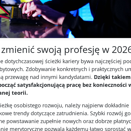
 zmienić swoją profesję w 202
e dotychczasowej ścieżki kariery bywa najczęściej p
ytowych. Zdobywanie konkretnych i praktycznych um
ną przewagę nad innymi kandydatami.
Dzięki takiem
ocząć satysfakcjonującą pracę bez konieczności 
ej teorii.
eżkę osobistego rozwoju, należy najpierw dokładnie
owe trendy dotyczące zatrudnienia. Szybki rozwój g
ne powstawanie zupełnie nowych oraz dobrze płatny
anie merytoryczne pozwala każdemu łatwo sprostać 