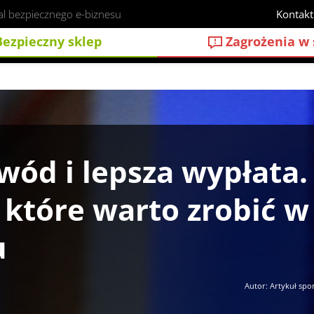
al bezpiecznego e-biznesu
Kontakt
ezpieczny sklep
Zagrożenia w 
ierunki, które warto zrobić w 2026 roku
wód i lepsza wypłata.
 które warto zrobić w
u
Autor: Artykuł sp