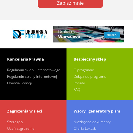
Zapisz mnie
Kancelaria Prawna
Bezpieczny sklep
Regulamin sklepu internetowego
O programie
Regulamin strony internetowej
Dołącz do programu
Umowa licencji
Porady
FAQ
Zagrożenia w sieci
Wzory i generatory pism
Szczegóły
Niezbędne dokumenty
Oceń zagrożenie
Oferta LexLab