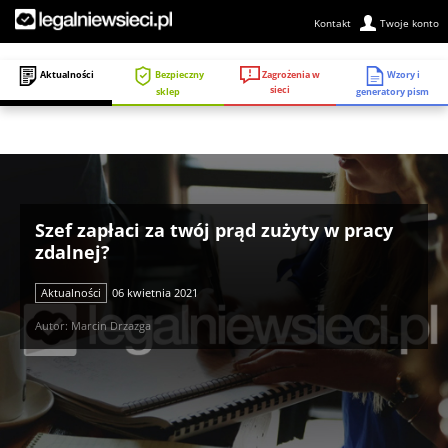
Kontakt
Twoje konto
Zagrożenia w
Aktualności
Bezpieczny
Wzory i
sieci
sklep
generatory pism
Szef zapłaci za twój prąd zużyty w pracy
zdalnej?
Aktualności
06 kwietnia 2021
Autor: Marcin Drzazga