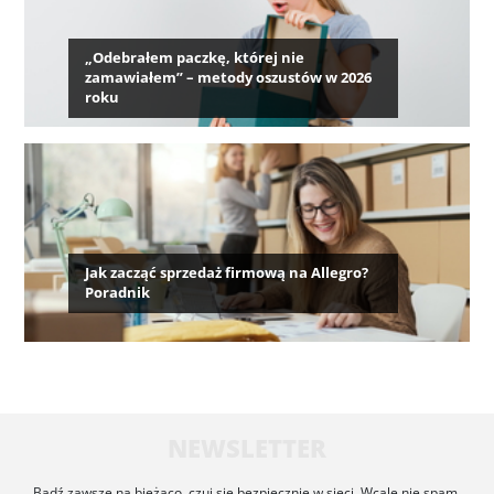
„Odebrałem paczkę, której nie
zamawiałem” – metody oszustów w 2026
roku
Jak zacząć sprzedaż firmową na Allegro?
Poradnik
NEWSLETTER
Bądź zawsze na bieżąco, czuj się bezpiecznie w sieci. Wcale nie spam.