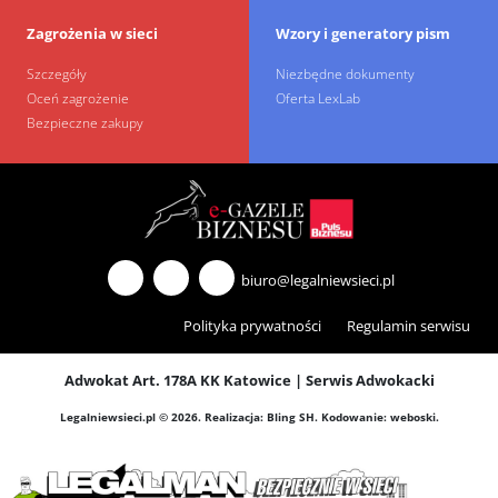
Zagrożenia w sieci
Wzory i generatory pism
Szczegóły
Niezbędne dokumenty
Oceń zagrożenie
Oferta LexLab
Bezpieczne zakupy
biuro@legalniewsieci.pl
Polityka prywatności
Regulamin serwisu
Adwokat Art. 178A KK Katowice
|
Serwis Adwokacki
Legalniewsieci.pl © 2026.
Realizacja:
Bling SH
. Kodowanie:
weboski
.
Alarm i kamery
podłączone do sieci
Oszustwa na OLX.
– jak nie stać się