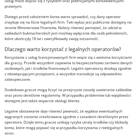
usług może wiązać się z ryzykiem oraz potencjalnymi konsekwencjami
prawnymi.
Dlatego przed założeniem konta warto sprawdzić, czy dany operator
znajduje się na liście legalnych firm. Taki wykaz jest publicznie dostępny na
stronie Ministerstwa Finansów. Należy również pamiętać, że udział w
zakładach bukmacherskich jest możliwy wyłącznie dla osób pełnoletnich,
które ukończyły 18 lat i zweryfikowały swoją tożsamość.
Dlaczego warto korzystać z legalnych operatorów?
Korzystanie z usług licencjonowanych firm wiąże się z wieloma korzyściami
dla graczy. Przede wszystkim zapewnia to bezpieczeństwo zarówno danych
osobowych, jak i środków finansowych. Legalni operatorzy działają zgodnie
z obowiązującymi przepisami, a wszystkie transakcje są odpowiednio
zabezpieczone.
Dodatkowo gracze mogą liczyć na przejrzyste zasady zawierania zakładów
oraz jasno określone regulaminy. W przypadku problemów lub wątpliwości
dostępne jest także wsparcie obsługi klienta.
Legalne obstawianie daje również pewność, że wypłata ewentualnych
wygranych zostanie zrealizowana zgodnie z zasadami określonymi przez
operatora. Dzięki temu gracze unikają ryzyka utraty środków czy blokady
konta, które mogą pojawić się w przypadku korzystania z nielegalnych
stron.