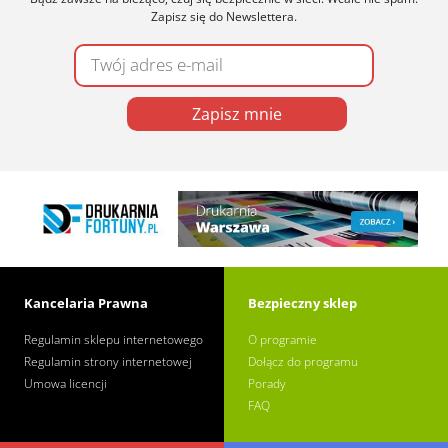
Zapisz się do Newslettera.
Zapisz mnie
Kancelaria Prawna
Bezpieczny sklep
Regulamin sklepu internetowego
O programie
Regulamin strony internetowej
Dołącz do programu
Umowa licencji
Porady
FAQ