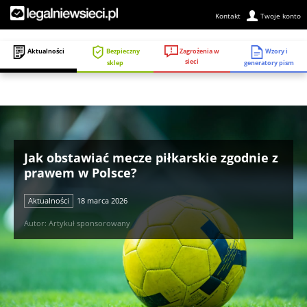
Kontakt
Twoje konto
Zagrożenia w
Aktualności
Bezpieczny
Wzory i
sieci
sklep
generatory pism
Jak obstawiać mecze piłkarskie zgodnie z
prawem w Polsce?
Aktualności
18 marca 2026
Autor: Artykuł sponsorowany