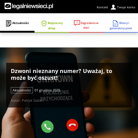
Kontakt
Twoje konto
Zagrożenia w
Aktualności
Bezpieczny
Wzory i
sieci
sklep
generatory pism
Dzwoni nieznany numer? Uważaj, to
może być oszust!
Aktualności
01 grudnia 2025
Autor: Patryk Szatan