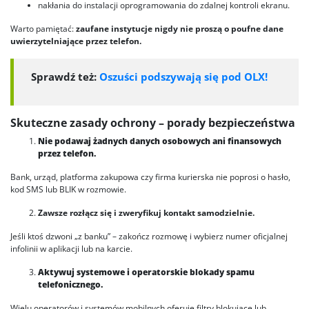
nakłania do instalacji oprogramowania do zdalnej kontroli ekranu.
Warto pamiętać:
zaufane instytucje nigdy nie proszą o poufne dane
uwierzytelniające przez telefon.
Sprawdź też:
Oszuści podszywają się pod OLX!
Skuteczne zasady ochrony – porady bezpieczeństwa
Nie podawaj żadnych danych osobowych ani finansowych
przez telefon.
Bank, urząd, platforma zakupowa czy firma kurierska nie poprosi o hasło,
kod SMS lub BLIK w rozmowie.
Zawsze rozłącz się i zweryfikuj kontakt samodzielnie.
Jeśli ktoś dzwoni „z banku” – zakończ rozmowę i wybierz numer oficjalnej
infolinii w aplikacji lub na karcie.
Aktywuj systemowe i operatorskie blokady spamu
telefonicznego.
Wielu operatorów i systemów mobilnych oferuje filtry blokujące lub