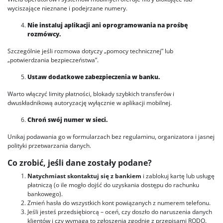
wyciszające nieznane i podejrzane numery.
Nie instaluj aplikacji ani oprogramowania na prośbę
rozmówcy.
Szczególnie jeśli rozmowa dotyczy „pomocy technicznej” lub
„potwierdzania bezpieczeństwa”.
Ustaw dodatkowe zabezpieczenia w banku.
Warto włączyć limity płatności, blokady szybkich transferów i
dwuskładnikową autoryzację wyłącznie w aplikacji mobilnej.
Chroń swój numer w sieci.
Unikaj podawania go w formularzach bez regulaminu, organizatora i jasnej
polityki przetwarzania danych.
Co zrobić, jeśli dane zostały podane?
Natychmiast skontaktuj się z bankiem
i zablokuj kartę lub usługę
płatniczą (o ile mogło dojść do uzyskania dostępu do rachunku
bankowego).
Zmień hasła do wszystkich kont powiązanych z numerem telefonu.
Jeśli jesteś przedsiębiorcą – oceń, czy doszło do naruszenia danych
klientów i czy wymaga to zgłoszenia zgodnie z przepisami RODO.