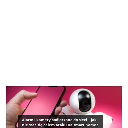
Alarm i kamery podłączone do sieci – jak
nie stać się celem ataku na smart home?