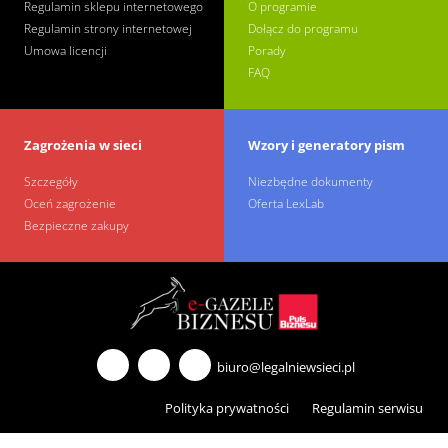
Regulamin sklepu internetowego
O programie
Regulamin strony internetowej
Dołącz do programu
Umowa licencji
Porady
FAQ
Zagrożenia w sieci
Wzory i generatory pism
Szczegóły
Niezbędne dokumenty
Oceń zagrożenie
Oferta LexLab
Bezpieczne zakupy
biuro@legalniewsieci.pl
Polityka prywatności
Regulamin serwisu