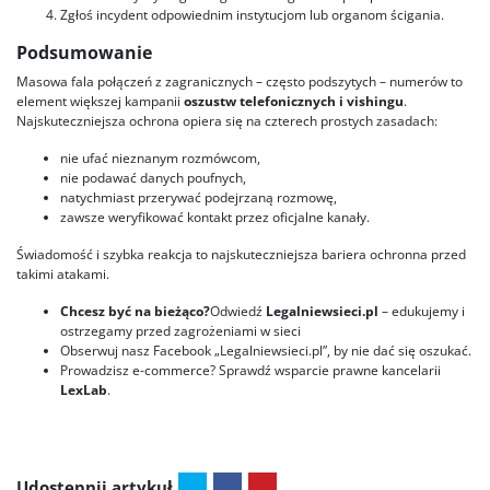
Zgłoś incydent odpowiednim instytucjom lub organom ścigania.
Podsumowanie
Masowa fala połączeń z zagranicznych – często podszytych – numerów to
element większej kampanii
oszustw telefonicznych i vishingu
.
Najskuteczniejsza ochrona opiera się na czterech prostych zasadach:
nie ufać nieznanym rozmówcom,
nie podawać danych poufnych,
natychmiast przerywać podejrzaną rozmowę,
zawsze weryfikować kontakt przez oficjalne kanały.
Świadomość i szybka reakcja to najskuteczniejsza bariera ochronna przed
takimi atakami.
Chcesz być na bieżąco?
Odwiedź
Legalniewsieci.pl
– edukujemy i
ostrzegamy przed zagrożeniami w sieci
Obserwuj nasz Facebook „Legalniewsieci.pl”, by nie dać się oszukać.
Prowadzisz e-commerce? Sprawdź wsparcie prawne kancelarii
LexLab
.
Udostępnij artykuł