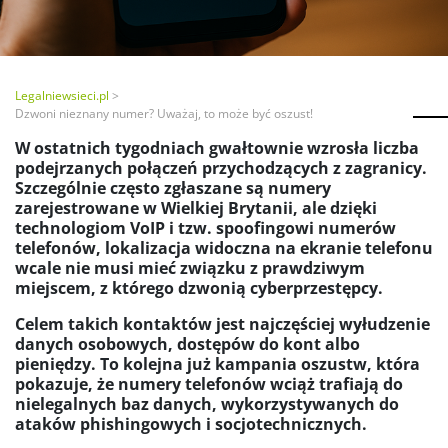
Legalniewsieci.pl
Dzwoni nieznany numer? Uważaj, to może być oszust!
W ostatnich tygodniach gwałtownie wzrosła liczba
podejrzanych połączeń przychodzących z zagranicy.
Szczególnie często zgłaszane są numery
zarejestrowane w Wielkiej Brytanii, ale dzięki
technologiom VoIP i tzw. spoofingowi numerów
telefonów, lokalizacja widoczna na ekranie telefonu
wcale nie musi mieć związku z prawdziwym
miejscem, z którego dzwonią cyberprzestępcy.
Celem takich kontaktów jest najczęściej wyłudzenie
danych osobowych, dostępów do kont albo
pieniędzy. To kolejna już kampania oszustw, która
pokazuje, że numery telefonów wciąż trafiają do
nielegalnych baz danych, wykorzystywanych do
ataków phishingowych i socjotechnicznych.