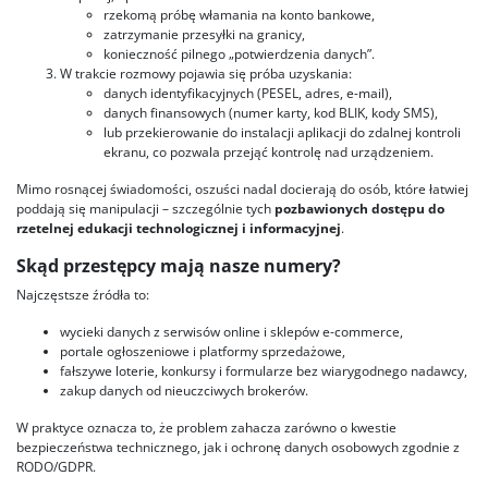
rzekomą próbę włamania na konto bankowe,
zatrzymanie przesyłki na granicy,
konieczność pilnego „potwierdzenia danych”.
W trakcie rozmowy pojawia się próba uzyskania:
danych identyfikacyjnych (PESEL, adres, e-mail),
danych finansowych (numer karty, kod BLIK, kody SMS),
lub przekierowanie do instalacji aplikacji do zdalnej kontroli
ekranu, co pozwala przejąć kontrolę nad urządzeniem.
Mimo rosnącej świadomości, oszuści nadal docierają do osób, które łatwiej
poddają się manipulacji – szczególnie tych
pozbawionych dostępu do
rzetelnej edukacji technologicznej i informacyjnej
.
Skąd przestępcy mają nasze numery?
Najczęstsze źródła to:
wycieki danych z serwisów online i sklepów e-commerce,
portale ogłoszeniowe i platformy sprzedażowe,
fałszywe loterie, konkursy i formularze bez wiarygodnego nadawcy,
zakup danych od nieuczciwych brokerów.
W praktyce oznacza to, że problem zahacza zarówno o kwestie
bezpieczeństwa technicznego, jak i ochronę danych osobowych zgodnie z
RODO/GDPR.