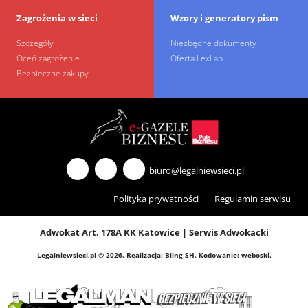
Zagrożenia w sieci
Wzory i generatory pism
Szczegóły
Niezbędne dokumenty
Oceń zagrożenie
Oferta LexLab
Bezpieczne zakupy
biuro@legalniewsieci.pl
Polityka prywatności
Regulamin serwisu
Adwokat Art. 178A KK Katowice
|
Serwis Adwokacki
Legalniewsieci.pl © 2026.
Realizacja:
Bling SH
. Kodowanie:
weboski
.
600 mln haseł
AI Act od sierpnia
użytkowników stało
2026 roku. Co
otworem przed
zmieniło się dla