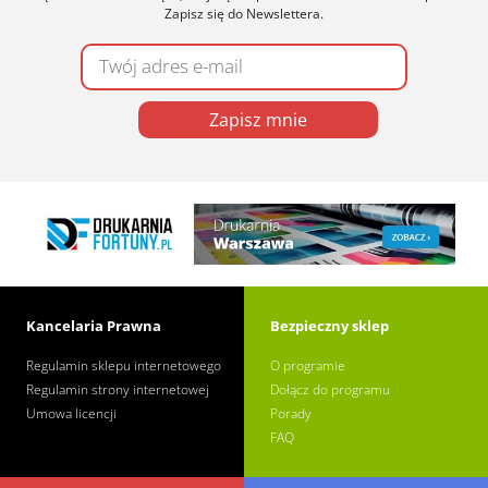
Zapisz się do Newslettera.
Zapisz mnie
Kancelaria Prawna
Bezpieczny sklep
Regulamin sklepu internetowego
O programie
Regulamin strony internetowej
Dołącz do programu
Umowa licencji
Porady
FAQ