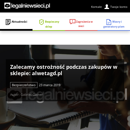
Kontakt
Twoje konto
Zagrożenia w
Aktualności
Bezpieczny
Wzory i
sieci
sklep
generatory pism
Zalecamy ostrożność podczas zakupów w
sklepie: alwetagd.pl
Bezpieczeństwo
23 marca 2019
Autor: Gabriel Gatner