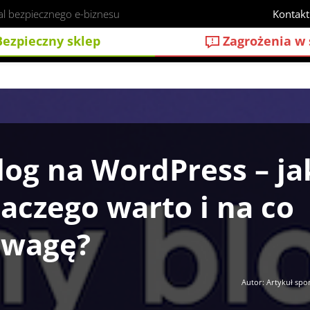
al bezpiecznego e-biznesu
Kontakt
ezpieczny sklep
Zagrożenia w 
zacząć, dlaczego warto i na co zwrócić uwagę?
log na WordPress – ja
laczego warto i na co
uwagę?
Autor: Artykuł sp