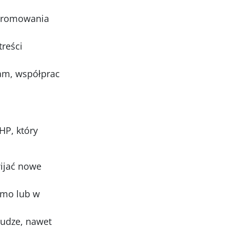
 promowania
reści
am, współprac
HP, który
ijać nowe
rmo lub w
łudze, nawet