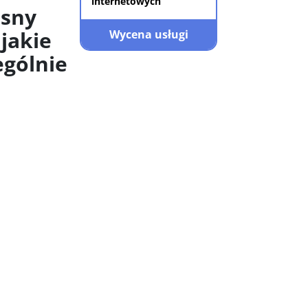
internetowych
asny
jakie
Wycena usługi
ególnie