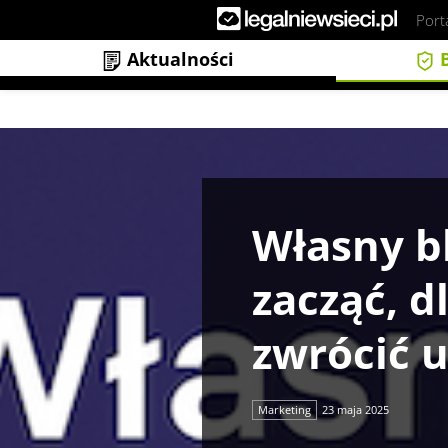
Port
Aktualności
B
Własny blog na WordPress – jak 
Własny b
zacząć, d
zwrócić 
Marketing
23 maja 2025