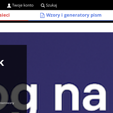
Twoje konto
Szukaj
sieci
Wzory i generatory pism
k
onsorowany