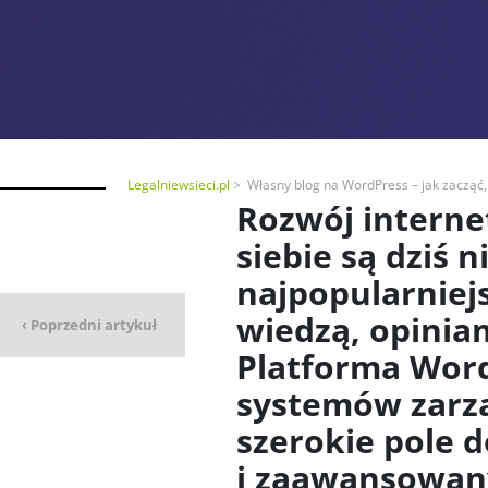
Legalniewsieci.pl
Własny blog na WordPress – jak zacząć,
Rozwój interne
siebie są dziś 
najpopularniej
Usuwanie trojana z
wiedzą, opiniam
‹ Poprzedni artykuł
pomocą GDATA
Platforma Word
systemów zarzą
szerokie pole 
i zaawansowan