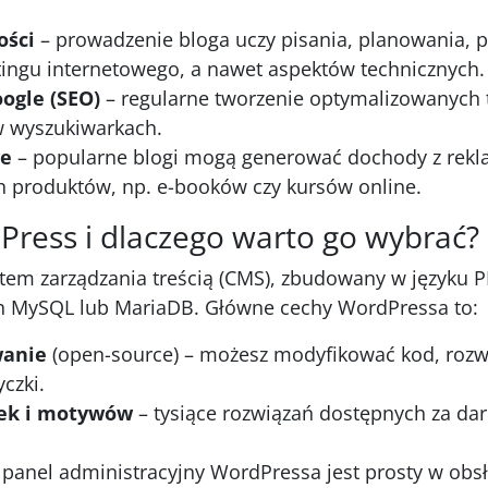
ości
– prowadzenie bloga uczy pisania, planowania,
tingu internetowego, a nawet aspektów technicznych.
ogle (SEO)
– regularne tworzenie optymalizowanych t
w wyszukiwarkach.
we
– popularne blogi mogą generować dochody z rekl
h produktów, np. e-booków czy kursów online.
Press i dlaczego warto go wybrać?
em zarządzania treścią (CMS), zbudowany w języku P
h MySQL lub MariaDB. Główne cechy WordPressa to:
wanie
(open-source) – możesz modyfikować kod, rozw
czki.
ek i motywów
– tysiące rozwiązań dostępnych za da
 panel administracyjny WordPressa jest prosty w obs