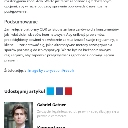
rozstrzygania konfliktów. Warto już teraz zapoznać się z dostępnymi
opcjami, aby w razie potrzeby sprawnie poprowadzić ewentualne
postępowanie.
Podsumowanie
Zamknięcie platformy ODR to istotna zmiana zarówno dla konsumentów,
jak i właścicieli sklepów internetowych. Aby uniknąć problemów,
przedsiębiorcy powinni niezwłocznie zaktualizować swoje regulaminy, a
klienci — zorientować się, jakie alternatywne metody rozwiązywania
sporów pozostają do ich dyspozycji. Warto być na bieżąco z nowymi
regulacjami, aby zapewnić przejrzystość i zgodność z obowiązującym
prawem.
Źródło zdjęcia:
Image by storyset on Freepik
Udostępnij artykuł
Gabriel Gatner
Założyciel legalniewsieci.pl, prawnik specjalizujący się w
prawie e-commerce.
Komentarze