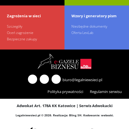
Zagrożenia w sieci
Wzory i generatory pism
Szczegóły
Niezbędne dokumenty
Oceń zagrożenie
Oferta LexLab
Bezpieczne zakupy
biuro@legalniewsieci.pl
Polityka prywatności
Regulamin serwisu
Adwokat Art. 178A KK Katowice
|
Serwis Adwokacki
Legalniewsieci.pl © 2026.
Realizacja:
Bling SH
. Kodowanie:
weboski
.
Alarm i kamery