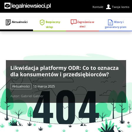
Kontakt
Twoje konto
Zagrożenia w
Aktualności
Bezpieczny
Wzory i
sieci
sklep
generatory pism
Likwidacja platformy ODR: Co to oznacza
dla konsumentów i przedsiębiorców?
Aktualności
13 marca 2025
Autor: Gabriel Gatner