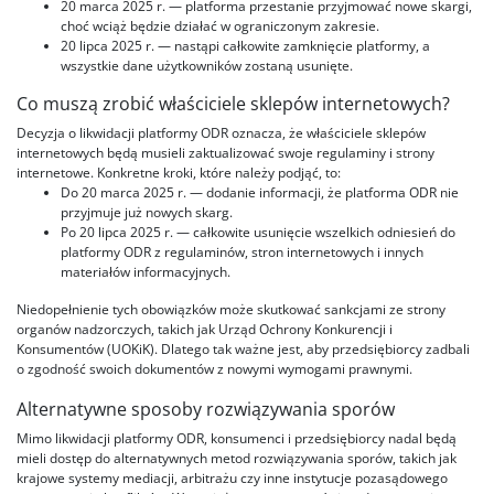
20 marca 2025 r. — platforma przestanie przyjmować nowe skargi,
choć wciąż będzie działać w ograniczonym zakresie.
20 lipca 2025 r. — nastąpi całkowite zamknięcie platformy, a
wszystkie dane użytkowników zostaną usunięte.
Co muszą zrobić właściciele sklepów internetowych?
Decyzja o likwidacji platformy ODR oznacza, że właściciele sklepów
internetowych będą musieli zaktualizować swoje regulaminy i strony
internetowe. Konkretne kroki, które należy podjąć, to:
Do 20 marca 2025 r. — dodanie informacji, że platforma ODR nie
przyjmuje już nowych skarg.
Po 20 lipca 2025 r. — całkowite usunięcie wszelkich odniesień do
platformy ODR z regulaminów, stron internetowych i innych
materiałów informacyjnych.
Niedopełnienie tych obowiązków może skutkować sankcjami ze strony
organów nadzorczych, takich jak Urząd Ochrony Konkurencji i
Konsumentów (UOKiK). Dlatego tak ważne jest, aby przedsiębiorcy zadbali
o zgodność swoich dokumentów z nowymi wymogami prawnymi.
Alternatywne sposoby rozwiązywania sporów
Mimo likwidacji platformy ODR, konsumenci i przedsiębiorcy nadal będą
mieli dostęp do alternatywnych metod rozwiązywania sporów, takich jak
krajowe systemy mediacji, arbitrażu czy inne instytucje pozasądowego