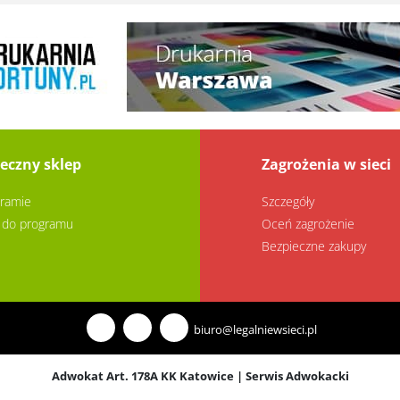
eczny sklep
Zagrożenia w sieci
ramie
Szczegóły
 do programu
Oceń zagrożenie
Bezpieczne zakupy
biuro@legalniewsieci.pl
Adwokat Art. 178A KK Katowice
|
Serwis Adwokacki