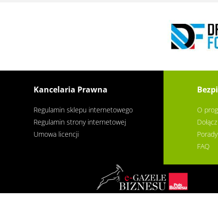
Kancelaria Prawna
Bezpi
Regulamin sklepu internetowego
O prog
Regulamin strony internetowej
Dołącz
Umowa licencji
Porady
FAQ