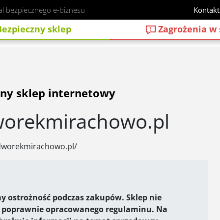
al bezpiecznego e-biznesu
Kontakt
ezpieczny sklep
Zagrożenia w 
ny sklep internetowy
orekmirachowo.pl
dworekmirachowo.pl/
y ostrożność podczas zakupów. Sklep nie
 poprawnie opracowanego regulaminu. Na