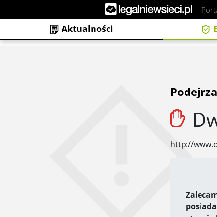
Port
Aktualności
B
Podejrza
Dw
http://www.
Zalecam
posiada