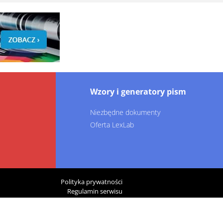
Wzory i generatory pism
Niezbędne dokumenty
Oferta LexLab
Polityka prywatności
Regulamin serwisu