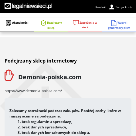
Kontakt
Twoje konto
Zagrożenia w
Aktualności
Bezpieczny
Wzory i
sieci
sklep
generatory pism
Podejrzany sklep internetowy
Demonia-poiska.com
https://www.demonia-poiska.com/
Zalecamy ostrożność podczas zakupów. Poniżej cechy, które w
naszej ocenie są podejrzane:
brak regulaminu sprzedaży,
brak danych sprzedawcy,
brak danych kontaktowych do sklepu.