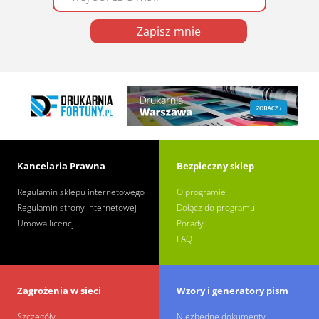
Zapisz mnie
Kancelaria Prawna
Bezpieczny sklep
Regulamin sklepu internetowego
O programie
Regulamin strony internetowej
Dołącz do programu
Umowa licencji
Porady
FAQ
Zagrożenia w sieci
Wzory i generatory pism
Szczegóły
Niezbędne dokumenty