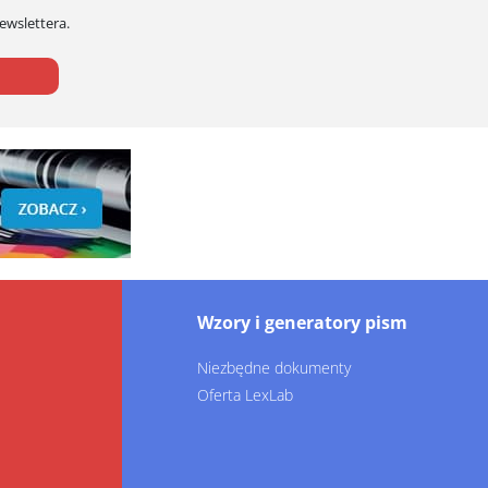
Newslettera.
Wzory i generatory pism
Niezbędne dokumenty
Oferta LexLab