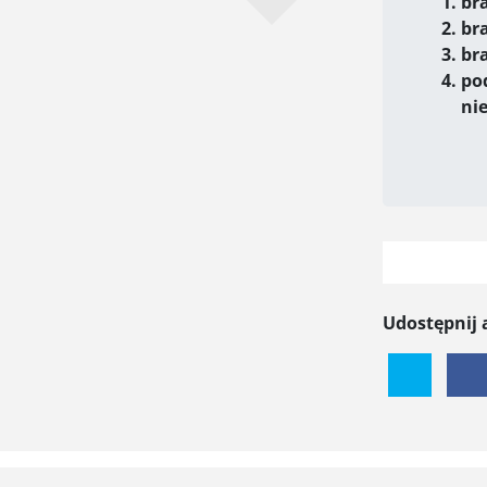
br
br
br
pod
ni
Udostępnij 