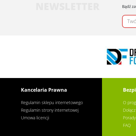
NEWSLETTER
Bądź za
Kancelaria Prawna
Bezpi
Regulamin sklepu internetowego
O prog
Regulamin strony internetowej
Dołącz
Umowa licencji
Porady
FAQ