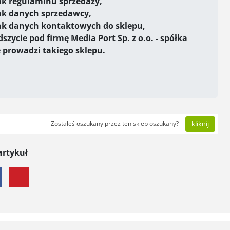
ak regulaminu sprzedaży,
ak danych sprzedawcy,
ak danych kontaktowych do sklepu,
szycie pod firmę Media Port Sp. z o.o. - spółka
e prowadzi takiego sklepu.
Zostałeś oszukany przez ten sklep oszukany?
kliknij
artykuł