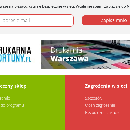
wsze na bieżąco, czuj się bezpiecznie w sieci. Wcale nie spam. Zapisz się do 
Zapisz mnie
eczny sklep
Zagrożenia w sieci
ramie
Szczegóły
 do programu
Oceń zagrożenie
Bezpieczne zakupy