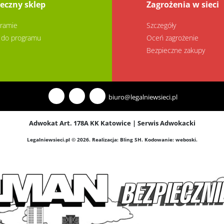
eczny sklep
Zagrożenia w sieci
ramie
Szczegóły
 do programu
Oceń zagrożenie
Bezpieczne zakupy
biuro@legalniewsieci.pl
Adwokat Art. 178A KK Katowice
|
Serwis Adwokacki
Legalniewsieci.pl © 2026.
Realizacja:
Bling SH
. Kodowanie:
weboski
.