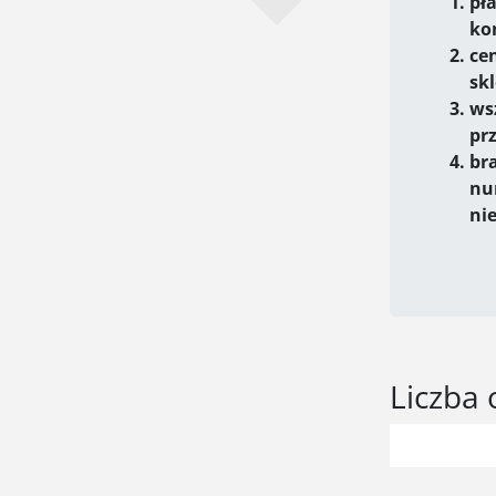
pł
ko
ce
sk
ws
pr
br
nu
ni
Liczba 