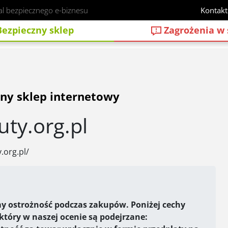
al bezpiecznego e-biznesu
Kontakt
ezpieczny sklep
Zagrożenia w 
ny sklep internetowy
uty.org.pl
.org.pl/
y ostrożność podczas zakupów. Poniżej cechy
 który w naszej ocenie są podejrzane: