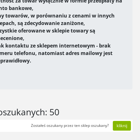
atność za towar wyłącznie w formie przedpłaty na
nto bankowe,
ny towarów, w porównaniu z cenami w innych
lepach, są zdecydowanie zaniżone,
zystkie oferowane w sklepie towary są
zecenione,
ak kontaktu ze sklepem internetowym - brak
meru telefonu, natomiast adres mailowy jest
eprawidłowy.
oszukanych: 50
Zostałeś oszukany przez ten sklep oszukany?
kliknij