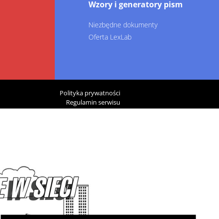
Wzory i generatory pism
Niezbędne dokumenty
Oferta LexLab
Polityka prywatności
Regulamin serwisu