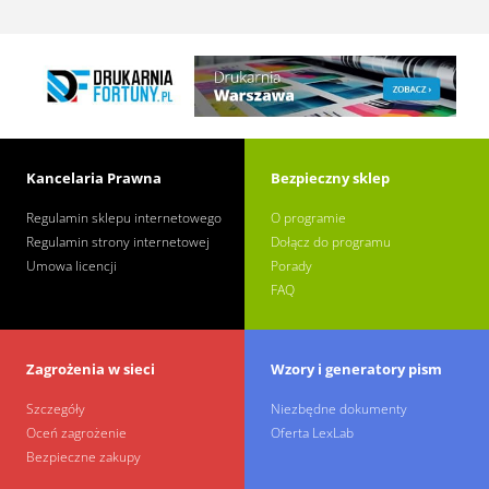
Kancelaria Prawna
Bezpieczny sklep
Regulamin sklepu internetowego
O programie
Regulamin strony internetowej
Dołącz do programu
Umowa licencji
Porady
FAQ
Zagrożenia w sieci
Wzory i generatory pism
Szczegóły
Niezbędne dokumenty
Oceń zagrożenie
Oferta LexLab
Bezpieczne zakupy