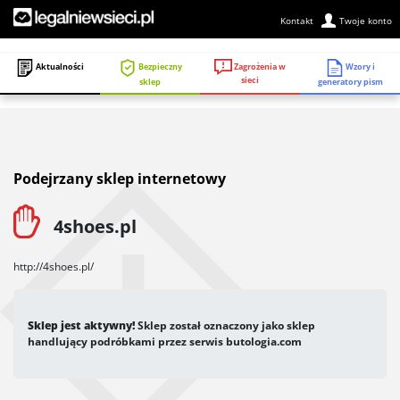
Kontakt
Twoje konto
Zagrożenia w
Aktualności
Bezpieczny
Wzory i
sieci
sklep
generatory pism
Podejrzany sklep internetowy
4shoes.pl
http://4shoes.pl/
Sklep jest aktywny!
Sklep został oznaczony jako sklep
handlujący podróbkami przez serwis butologia.com