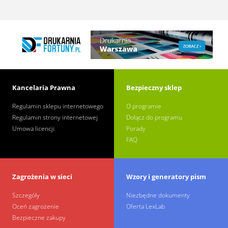
Kancelaria Prawna
Bezpieczny sklep
Regulamin sklepu internetowego
O programie
Regulamin strony internetowej
Dołącz do programu
Umowa licencji
Porady
FAQ
Zagrożenia w sieci
Wzory i generatory pism
Szczegóły
Niezbędne dokumenty
Oceń zagrożenie
Oferta LexLab
Bezpieczne zakupy