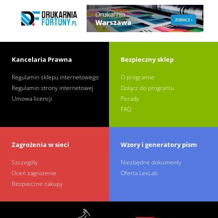
Kancelaria Prawna
Bezpieczny sklep
Regulamin sklepu internetowego
O programie
Regulamin strony internetowej
Dołącz do programu
Umowa licencji
Porady
FAQ
Zagrożenia w sieci
Wzory i generatory pism
Szczegóły
Niezbędne dokumenty
Oceń zagrożenie
Oferta LexLab
Bezpieczne zakupy