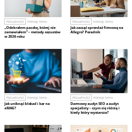
Aktualności
miesiąc temu
Aktualności
miesiąc temu
„Odebrałem paczkę, której nie
Jak zacząć sprzedaż firmową na
zamawiałem” – metody oszustów
Allegro? Poradnik
w 2026 roku
Aktualności
miesiąc temu
Aktualności
miesiąc temu
Jak uniknąć blokad i kar na
Darmowy audyt SEO a audyt
eMAG?
specjalisty – czym się różnią i
kiedy który wystarcza?