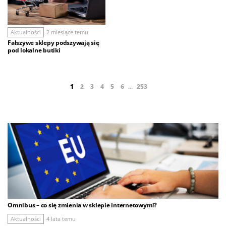
Aktualności
2 miesiące temu
Fałszywe sklepy podszywają się
pod lokalne butiki
1
2
3
4
5
6
...
253
Omnibus – co się zmienia w sklepie internetowym!?
Aktualności
4 lata temu