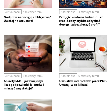
Aktualności
4 miesiące temu
Aktualności
4 miesiące temu
Nadpłata za energię elektryczną?
Przejęte konto na LinkedIn – co
Uważaj na oszustwo!
zrobić, żeby szybko odzyskać
dostęp i zabezpieczyć profil?
Aktualności
5 miesięcy temu
Aktualności
5 miesięcy temu
Ankiety SMS – jak zwiększyć
Oszustwo internetowe przez PDF.
liczbę odpowiedzi klientów i
Uważaj, w co klikasz!
mierzyć satysfakcję?