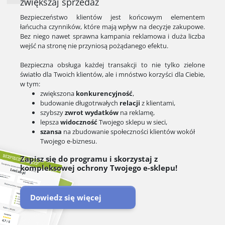
zwiększaj sprzedaż
Bezpieczeństwo klientów jest końcowym elementem
łańcucha czynników, które mają wpływ na decyzje zakupowe.
Bez niego nawet sprawna kampania reklamowa i duża liczba
wejść na stronę nie przyniosą pożądanego efektu.
Bezpieczna obsługa każdej transakcji to nie tylko zielone
światło dla Twoich klientów, ale i mnóstwo korzyści dla Ciebie,
w tym:
zwiększona
konkurencyjność
,
budowanie długotrwałych
relacji
z klientami,
szybszy
zwrot wydatków
na reklamę,
lepsza
widoczność
Twojego sklepu w sieci,
szansa
na zbudowanie społeczności klientów wokół
Twojego e-biznesu.
Zapisz się do programu i skorzystaj z
kompleksowej ochrony Twojego e-sklepu!
Dowiedz się więcej