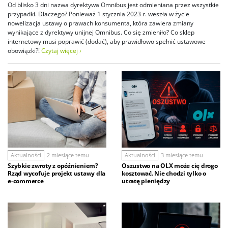
Od blisko 3 dni nazwa dyrektywa Omnibus jest odmieniana przez wszystkie
przypadki. Dlaczego? Ponieważ 1 stycznia 2023 r. weszła w życie
nowelizacja ustawy o prawach konsumenta, która zawiera zmiany
wynikające z dyrektywy unijnej Omnibus. Co się zmieniło? Co sklep
internetowy musi poprawić (dodać), aby prawidłowo spełnić ustawowe
obowiązki?!
Czytaj więcej ›
Aktualności
2 miesiące temu
Aktualności
3 miesiące temu
Szybkie zwroty z opóźnieniem?
Oszustwo na OLX może cię drogo
Rząd wycofuje projekt ustawy dla
kosztować. Nie chodzi tylko o
e-commerce
utratę pieniędzy