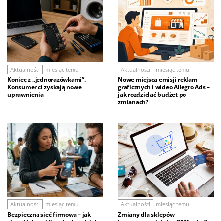
Aktualności
miesiąc temu
Aktualności
miesiąc temu
Koniec z „jednorazówkami”.
Nowe miejsca emisji reklam
Konsumenci zyskają nowe
graficznych i wideo Allegro Ads –
uprawnienia
jak rozdzielać budżet po
zmianach?
Aktualności
miesiąc temu
Aktualności
miesiąc temu
Bezpieczna sieć firmowa – jak
Zmiany dla sklepów