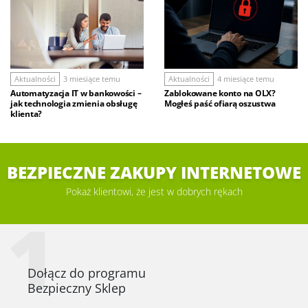
Aktualności
3 miesiące temu
Aktualności
4 miesiące temu
Automatyzacja IT w bankowości –
Zablokowane konto na OLX?
jak technologia zmienia obsługę
Mogłeś paść ofiarą oszustwa
klienta?
BEZPIECZNE ZAKUPY INTERNETOWE
Pokaż klientowi, że jest w dobrych rękach
1
Dołącz do programu
Bezpieczny Sklep