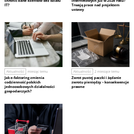
chronić dane klientów bez działu
internetowych już w 2026 roku?
IT?
Trwają prace nad projektem
ustawy
Aktualności
miesiąc temu
Aktualności
2 miesiące temu
Jak e-faktoring zmienia
Zwrot pustej paczki i żądanie
codzienność polskich
zwrotu pieniędzy – konsekwencje
jednoosobowych działalności
prawne
gospodarczych?