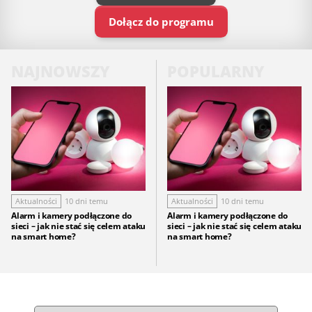
Dołącz do programu
NAJNOWSZY
POPULARNY
Aktualności
10 dni temu
Aktualności
10 dni temu
Alarm i kamery podłączone do
Alarm i kamery podłączone do
sieci – jak nie stać się celem ataku
sieci – jak nie stać się celem ataku
na smart home?
na smart home?